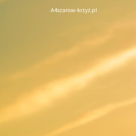
Skip
A4szarow-krzyz.pl
to
content