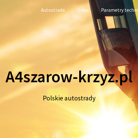
Autostrada
O nas
Parametry techn
A4szarow-krzyz.pl
Polskie autostrady