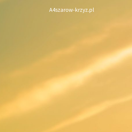
Skip
A4szarow-krzyz.pl
to
content