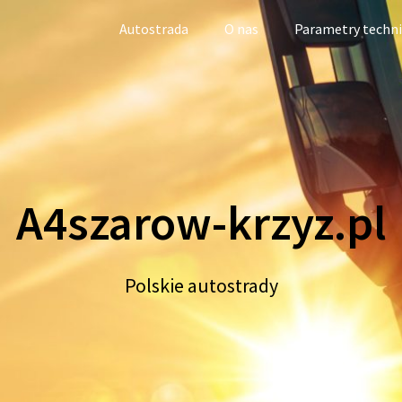
Autostrada
O nas
Parametry techn
A4szarow-krzyz.pl
Polskie autostrady