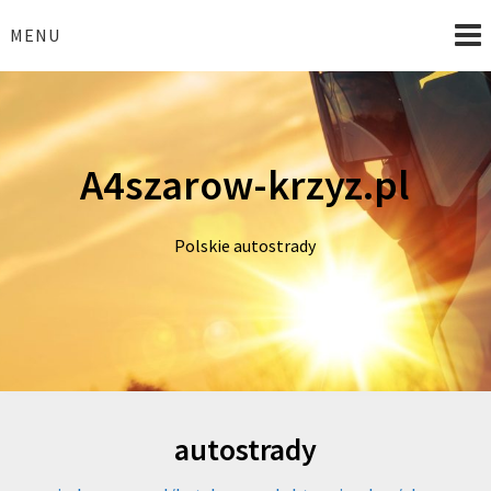
Skip
to
MENU
content
A4szarow-krzyz.pl
Polskie autostrady
autostrady