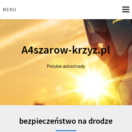
Skip
to
MENU
content
A4szarow-krzyz.pl
Polskie autostrady
bezpieczeństwo na drodze