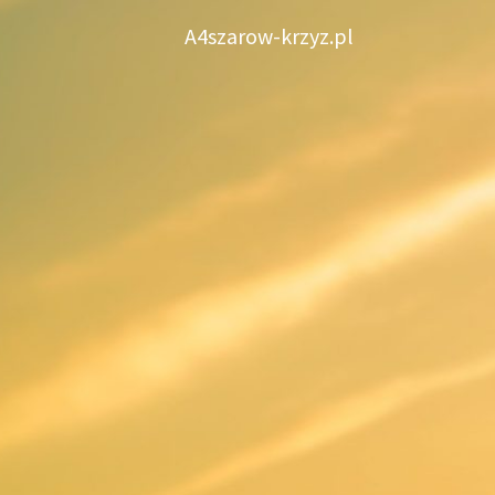
Skip
A4szarow-krzyz.pl
to
content