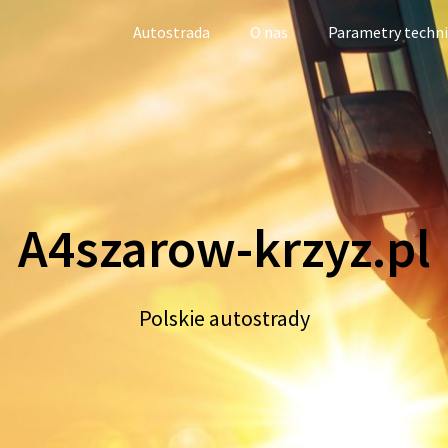
Autostrada
O nas
Parametry techn
A4szarow-krzyz.pl
Polskie autostrady