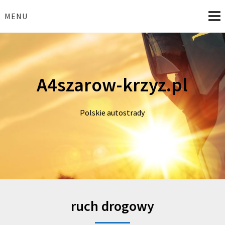
Skip
to
MENU
content
A4szarow-krzyz.pl
Polskie autostrady
ruch drogowy